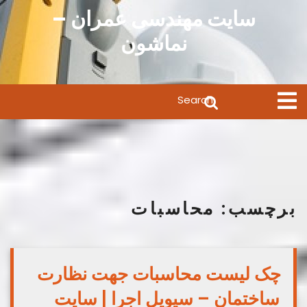
Ski
سایت مهندسی عمران –
t
نماشون
conten
Search
Open
Menu
for:
برچسب:
محاسبات
چک لیست محاسبات جهت نظارت
ساختمان – سیویل اجرا | سایت