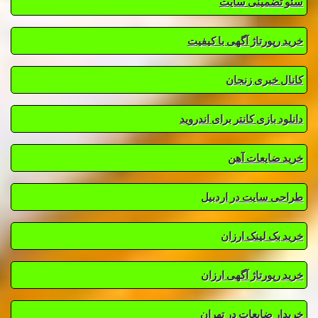
سئو تضمینی سایت
خرید رپورتاژ آگهی با کیفیت
کانال خبری زنجان
دانلود بازی کانتر برای اندروید
خرید ضایعات آهن
طراحی سایت در اردبیل
خرید بک لینک ارزان
خرید رپورتاژ آگهی ارزان
خریدار ضایعات در تهران