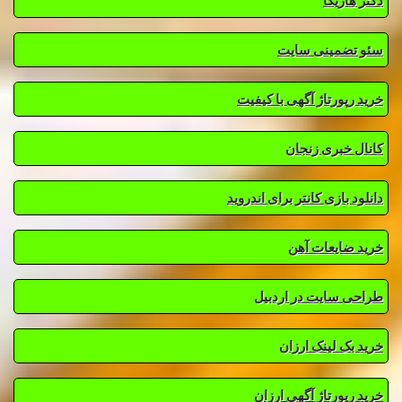
دکتر هاریکا
سئو تضمینی سایت
خرید رپورتاژ آگهی با کیفیت
کانال خبری زنجان
دانلود بازی کانتر برای اندروید
خرید ضایعات آهن
طراحی سایت در اردبیل
خرید بک لینک ارزان
خرید رپورتاژ آگهی ارزان