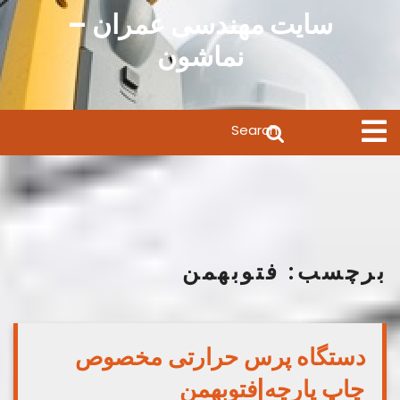
Ski
سایت مهندسی عمران –
t
نماشون
conten
Search
Open
Menu
for:
برچسب:
فتوبهمن
دستگاه پرس حرارتی مخصوص
چاپ پارچه|فتوبهمن