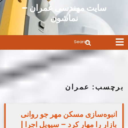
Ski
سایت مهندسی عمران –
t
نماشون
conten
Search
Open
Menu
for:
برچسب:
عمران
انبوه‌سازی مسکن مهر جو روانی
بازار را مهار کرد – سیویل اجرا |