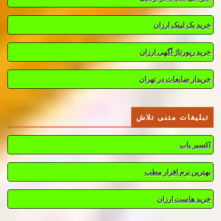
خرید بک لینک ارزان
خرید رپورتاژ آگهی ارزان
خریدار ضایعات در تهران
تبلیغات متنی تلاش
اکسیر یاب
بهترین نرم افزار مطب
خرید هاست ارزان