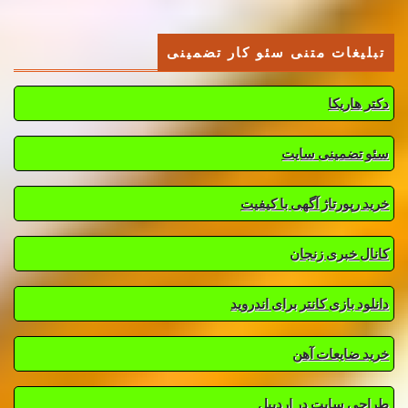
تبلیغات متنی سئو کار تضمینی
دکتر هاریکا
سئو تضمینی سایت
خرید رپورتاژ آگهی با کیفیت
کانال خبری زنجان
دانلود بازی کانتر برای اندروید
خرید ضایعات آهن
طراحی سایت در اردبیل