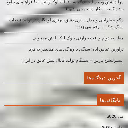
چرا داشتن وب سایت دیگه یه انتخاب لوکس نیست؟ (راهنمای جامع
رشد کسب ‌و کار در خمینی ‌شهر)
چگونه طراحی و مدل سازی دقیق، برتری آوانگارد در تولید قطعات
سنگ شکن را رقم می زند؟
مقایسه دوام و افت حرارتی بلوک لیکا با بتن معمولی
تراورتن عباس آباد: سنگی با ویژگی های منحصر به فرد
اینسولیشن پارس – پیشگام تولید کانال پیش عایق در ایران
آخرین دیدگاه‌ها
بایگانی‌ها
می 2026
نوامبر 2025