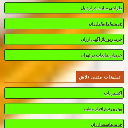
طراحی سایت در اردبیل
خرید بک لینک ارزان
خرید رپورتاژ آگهی ارزان
خریدار ضایعات در تهران
تبلیغات متنی تلاش
اکسیر یاب
بهترین نرم افزار مطب
خرید هاست ارزان