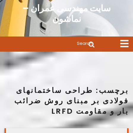
Ski
سایت مهندسی عمران –
t
نماشون
conten
Search
Open
Menu
for:
برچسب:
طراحی ساختمانهای
فولادی بر مبنای روش ضرائب
بار و مقاومت LRFD