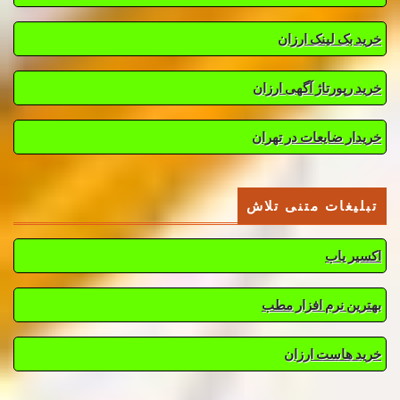
خرید بک لینک ارزان
خرید رپورتاژ آگهی ارزان
خریدار ضایعات در تهران
تبلیغات متنی تلاش
اکسیر یاب
بهترین نرم افزار مطب
خرید هاست ارزان