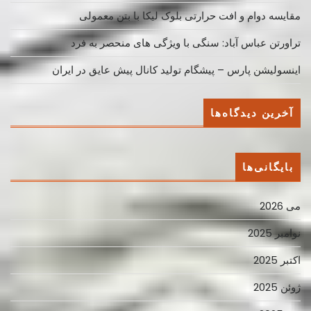
مقایسه دوام و افت حرارتی بلوک لیکا با بتن معمولی
تراورتن عباس آباد: سنگی با ویژگی های منحصر به فرد
اینسولیشن پارس – پیشگام تولید کانال پیش عایق در ایران
آخرین دیدگاه‌ها
بایگانی‌ها
می 2026
نوامبر 2025
اکتبر 2025
ژوئن 2025