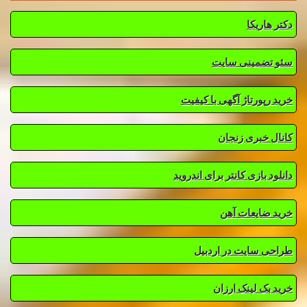
دکتر هاریکا
سئو تضمینی سایت
خرید رپورتاژ آگهی با کیفیت
کانال خبری زنجان
دانلود بازی کانتر برای اندروید
خرید ضایعات آهن
طراحی سایت در اردبیل
خرید بک لینک ارزان