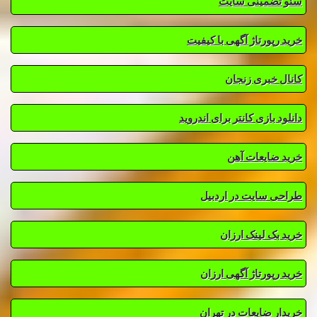
سئو تضمینی سایت
خرید رپورتاژ آگهی با کیفیت
کانال خبری زنجان
دانلود بازی کانتر برای اندروید
خرید ضایعات آهن
طراحی سایت در اردبیل
خرید بک لینک ارزان
خرید رپورتاژ آگهی ارزان
خریدار ضایعات در تهران