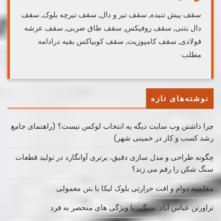
سقف پیش تنیده, سقف تیر و دال, سقف تیرچه بلوک, سقف
دال بتنی, سقف روفیکس, سقف طاق ضربی, سقف عرشه
فولادی, سقف کامپوزیت, سقف کوبیاکس بقیه درادامه
مطلب
نوشته‌های تازه
چرا داشتن وب سایت دیگه یه انتخاب لوکس نیست؟ (راهنمای جامع
رشد کسب ‌و کار در خمینی ‌شهر)
چگونه طراحی و مدل سازی دقیق، برتری آوانگارد در تولید قطعات
سنگ شکن را رقم می زند؟
مقایسه دوام و افت حرارتی بلوک لیکا با بتن معمولی
تراورتن عباس آباد: سنگی با ویژگی های منحصر به فرد