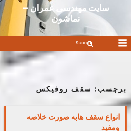
Ski
سایت مهندسی عمران –
t
نماشون
conten
Search
Open
Menu
for:
برچسب:
سقف روفیکس
انواع سقف هابه صورت خلاصه
ومفید