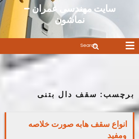
Ski
سایت مهندسی عمران –
t
نماشون
conten
Search
Open
Menu
for:
برچسب:
سقف دال بتنی
انواع سقف هابه صورت خلاصه
ومفید