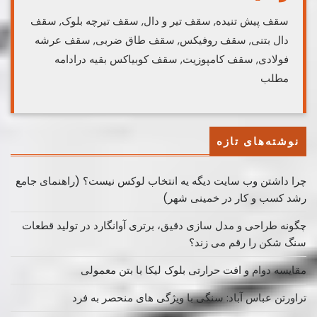
سقف پیش تنیده, سقف تیر و دال, سقف تیرچه بلوک, سقف
دال بتنی, سقف روفیکس, سقف طاق ضربی, سقف عرشه
فولادی, سقف کامپوزیت, سقف کوبیاکس بقیه درادامه
مطلب
نوشته‌های تازه
چرا داشتن وب سایت دیگه یه انتخاب لوکس نیست؟ (راهنمای جامع
رشد کسب ‌و کار در خمینی ‌شهر)
چگونه طراحی و مدل سازی دقیق، برتری آوانگارد در تولید قطعات
سنگ شکن را رقم می زند؟
مقایسه دوام و افت حرارتی بلوک لیکا با بتن معمولی
تراورتن عباس آباد: سنگی با ویژگی های منحصر به فرد