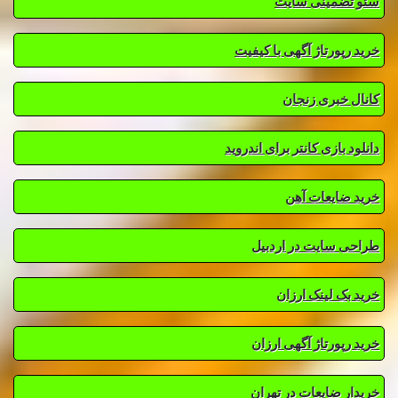
سئو تضمینی سایت
خرید رپورتاژ آگهی با کیفیت
کانال خبری زنجان
دانلود بازی کانتر برای اندروید
خرید ضایعات آهن
طراحی سایت در اردبیل
خرید بک لینک ارزان
خرید رپورتاژ آگهی ارزان
خریدار ضایعات در تهران