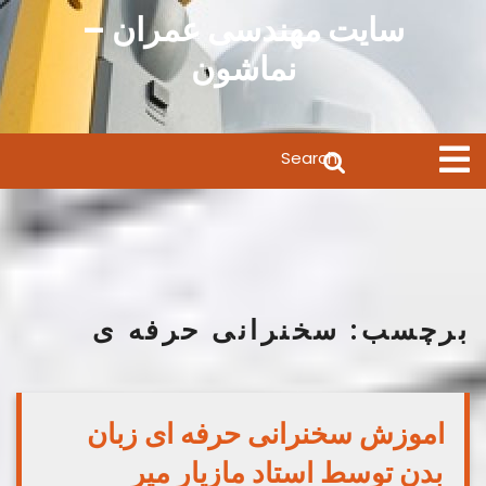
Ski
سایت مهندسی عمران –
t
نماشون
conten
Search
Open
Menu
for:
برچسب:
سخنرانی حرفه ی
اموزش سخنرانی حرفه ای زبان
بدن توسط استاد مازیار میر