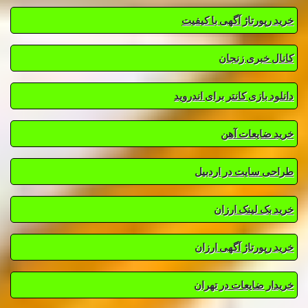
خرید رپورتاژ آگهی با کیفیت
کانال خبری زنجان
دانلود بازی کانتر برای اندروید
خرید ضایعات آهن
طراحی سایت در اردبیل
خرید بک لینک ارزان
خرید رپورتاژ آگهی ارزان
خریدار ضایعات در تهران