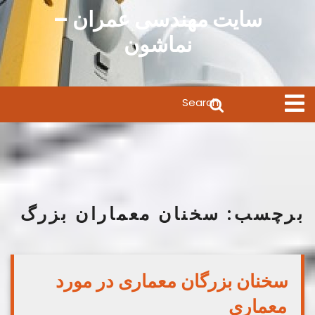
Ski
سایت مهندسی عمران –
t
نماشون
conten
Search
Open
Menu
for:
برچسب:
سخنان معماران بزرگ
سخنان بزرگان معماری در مورد
معماری