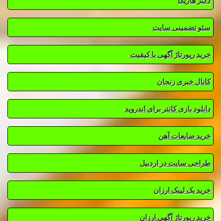
دکتر هاریکا
سئو تضمینی سایت
خرید رپورتاژ آگهی با کیفیت
کانال خبری زنجان
دانلود بازی کانتر برای اندروید
خرید ضایعات آهن
طراحی سایت در اردبیل
خرید بک لینک ارزان
خرید رپورتاژ آگهی ارزان