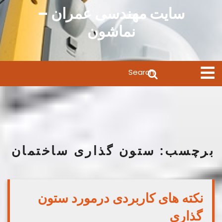
Ski
سایت مهندسی عمران –
t
نماشون
conten
Search
Open
Menu
for:
برچسب:
ستون گذاری ساختمان
نکته های کاربردی درمورد ستون
گذاری