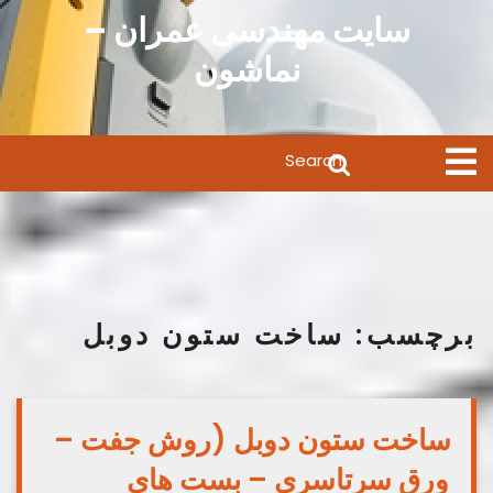
Ski
سایت مهندسی عمران –
t
نماشون
conten
Search
Open
Menu
for:
برچسب:
ساخت ستون دوبل
ساخت ستون دوبل (روش جفت –
ورق سرتاسری – بست های