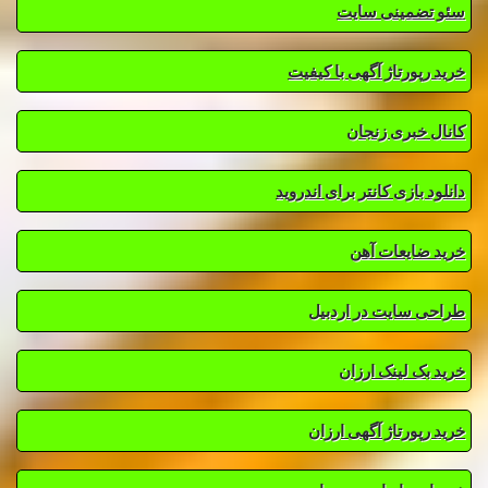
سئو تضمینی سایت
خرید رپورتاژ آگهی با کیفیت
کانال خبری زنجان
دانلود بازی کانتر برای اندروید
خرید ضایعات آهن
طراحی سایت در اردبیل
خرید بک لینک ارزان
خرید رپورتاژ آگهی ارزان