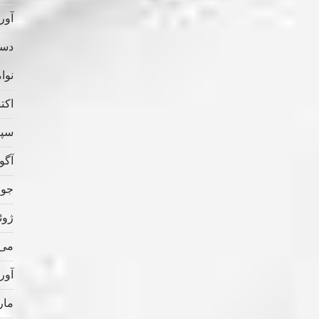
آوریل
دسامب
نوامب
اکتبر 
سپتام
آگوس
جولای
ژوئن 
می 022
آوریل
مارس