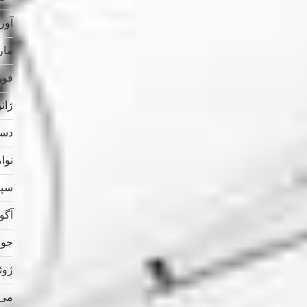
آوریل
مارس
فوریه
ژانویه
دسامب
نوامب
سپتام
آگوس
جولای
ژوئن 
می 023