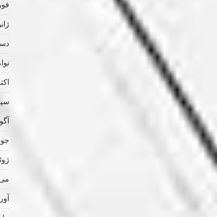
فوریه
ژانویه
دسامب
نوامب
اکتبر 
سپتام
آگوس
جولای
ژوئن 
می 020
آوریل