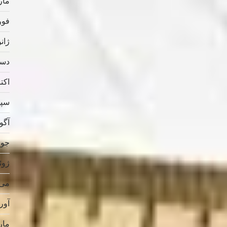
مارس
فوریه
ژانویه
دسامب
اکتبر 
سپتام
آگوس
جولای
ژوئن 
می 019
آوریل
مارس