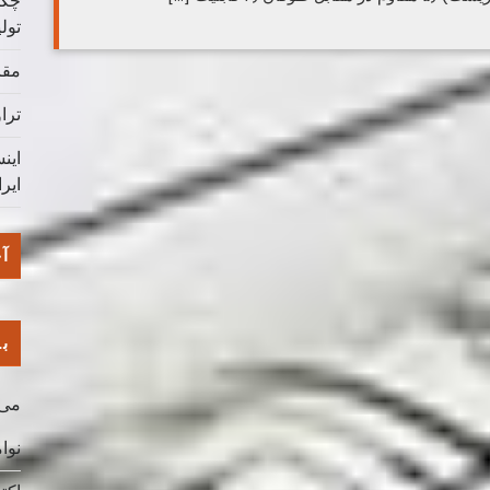
چگو
تول
مقا
ترا
این
ایر
آخ
با
می 026
نوامب