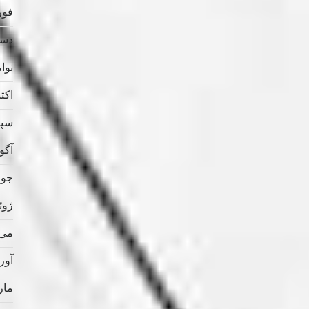
فوریه
دسامب
نوامب
اکتبر 
سپتام
آگوس
جولای
ژوئن 
می 021
آوریل
مارس