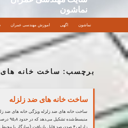
Ski
نماشون
t
conten
نماشون
اگهی
اموزش مهندسی عمران
د
برچسب:
ساخت خانه های 
ساخت خانه های ضد زلزله
زلزله ۴٫ صددرصد قابل بازیافت (سازگار با محیط زیست) ۵٫ مقاوم در مقابل طوفان ۶٫ قابلیت […]