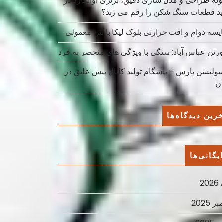
نه طراحی و مدل سازی دقیق، برتری آوانگارد در
ید قطعات سنگ شکن را رقم می زند؟
یسه دوام و افت حرارتی بلوک لیکا با بتن معمولی
ورتن عباس آباد: سنگی با ویژگی های منحصر به فرد
سولیشن پارس – پیشگام تولید کانال پیش عایق در
ان
رین دیدگاه‌ها
یگانی‌ها
2
ر 2025