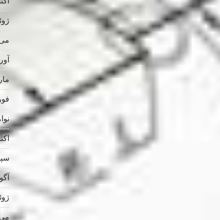
اکتبر 
ژوئن 
می 025
آوریل
مارس
فوریه
نوامب
اکتبر 
سپتام
آگوس
ژوئن 
می 024