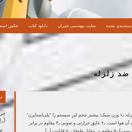
سته‌بندی نشده
سایت مهندسی عمران
دانلود کتاب
عکس استخ
ضد زلزله
نو
چرا
ساخت خانه های ضد زلزله ویژگی خانه های ضد زلزله: ۱٫ وزن سبک؛ بیشتر حجم این سیستم را “پلی‌استایرن”
(را
منبسط‌شده تشکیل می‌دهد که در حدود ۹۵٫۸ درصد آن هوا است. ۲٫ عایق حرارتی و صوتی ۳٫ مقاوم در برابر