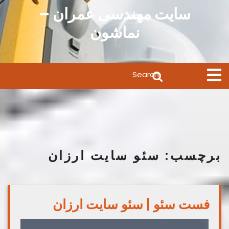
Ski
سایت مهندسی عمران –
t
نماشون
conten
Search
Open
Menu
for:
برچسب:
سئو سایت ارزان
فست سئو | سئو سایت ارزان