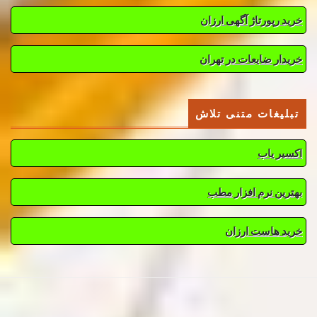
خرید رپورتاژ آگهی ارزان
خریدار ضایعات در تهران
تبلیغات متنی تلاش
اکسیر یاب
بهترین نرم افزار مطب
خرید هاست ارزان