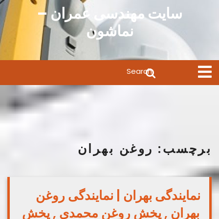
Ski
سایت مهندسی عمران –
t
نماشون
conten
Search
Open
Menu
for:
برچسب:
روغن بهران
نمایندگی بهران | نمایندگی روغن
بهران , پخش روغن محمدی , پخش