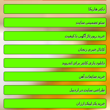
دکتر هاریکا
سئو تضمینی سایت
خرید رپورتاژ آگهی با کیفیت
کانال خبری زنجان
دانلود بازی کانتر برای اندروید
خرید ضایعات آهن
طراحی سایت در اردبیل
خرید بک لینک ارزان