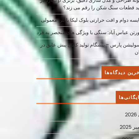
نه طراحی و مدل سازی دقیق، برتری آوانگارد در
ید قطعات سنگ شکن را رقم می زند؟
یسه دوام و افت حرارتی بلوک لیکا با بتن معمولی
ورتن عباس آباد: سنگی با ویژگی های منحصر به فرد
سولیشن پارس – پیشگام تولید کانال پیش عایق در
ان
رین دیدگاه‌ها
یگانی‌ها
2
ر 2025