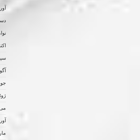
آوریل
دسامب
نوامب
اکتبر 
سپتام
آگوس
جولای
ژوئن 
می 022
آوریل
مارس