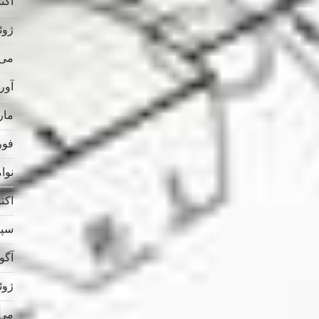
اکتبر 
ژوئن 
می 025
آوریل
مارس
فوریه
نوامب
اکتبر 
سپتام
آگوس
ژوئن 
می 024