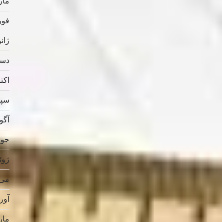
مارس
فوریه
ژانویه
دسامب
اکتبر 
سپتام
آگوس
جولای
ژوئن 
می 019
آوریل
مارس