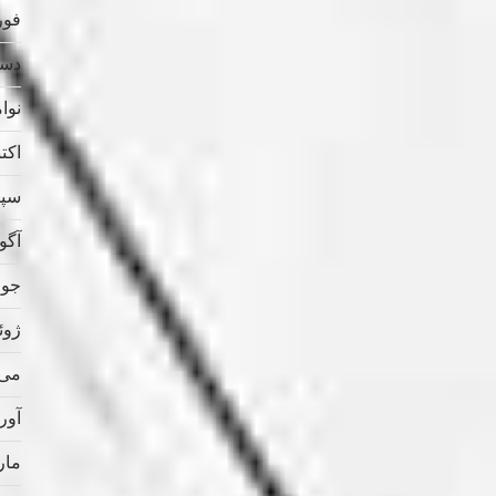
فوریه
دسامب
نوامب
اکتبر 
سپتام
آگوس
جولای
ژوئن 
می 021
آوریل
مارس