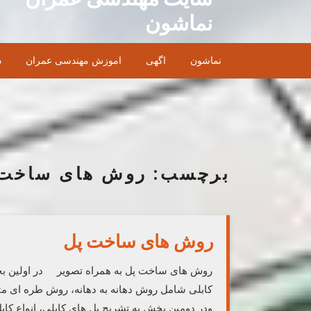
Ski
نماشون
t
conten
نماشون
اگهی
اموزش مهندسی عمران
د
برچسب:
روش های ساخت 
روش های ساخت پل
روش های ساخت پل به همراه تصویر در اولین بخ
کابلی شامل روش دهانه به دهانه، روش طره ای متع
ودر دومین بخش به تشریح پل های کابلی، انواع کاب