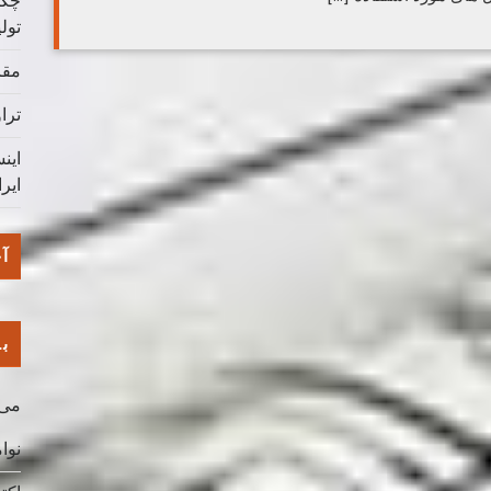
چگو
تول
مقا
ترا
این
ایر
آخ
با
می 026
نوامب