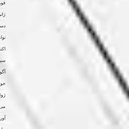
فوریه
ژانویه
دسامب
نوامب
اکتبر 
سپتام
آگوس
جولای
ژوئن 
می 020
آوریل