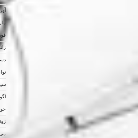
آوریل
مارس
فوریه
ژانویه
دسامب
نوامب
سپتام
آگوس
جولای
ژوئن 
می 023