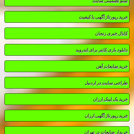
سئو تضمینی سایت
خرید رپورتاژ آگهی با کیفیت
کانال خبری زنجان
دانلود بازی کانتر برای اندروید
خرید ضایعات آهن
طراحی سایت در اردبیل
خرید بک لینک ارزان
خرید رپورتاژ آگهی ارزان
خریدار ضایعات در تهران