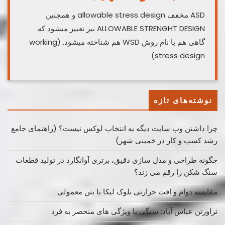
ASD مخفف allowable stress design و همچنین
ALLOWABLE STRENGHT DESIGN نیز تعبیر میشود که
گاهی هم با نام روش WSD هم شناخته میشود. (working
stress design)
نوشته‌های تازه
چرا داشتن وب سایت دیگه یه انتخاب لوکس نیست؟ (راهنمای جامع
رشد کسب ‌و کار در خمینی ‌شهر)
چگونه طراحی و مدل سازی دقیق، برتری آوانگارد در تولید قطعات
سنگ شکن را رقم می زند؟
مقایسه دوام و افت حرارتی بلوک لیکا با بتن معمولی
تراورتن عباس آباد: سنگی با ویژگی های منحصر به فرد