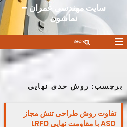
Ski
سایت مهندسی عمران –
t
نماشون
conten
Search
Open
Menu
for:
برچسب:
روش حدی نهایی
تفاوت روش طراحی تنش مجاز
ASD با مقاومت نهایی LRFD