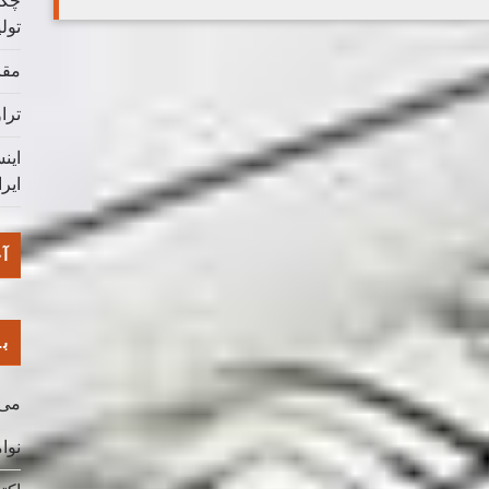
چگو
تول
مقا
ترا
این
ایر
آخ
با
می 026
نوامب