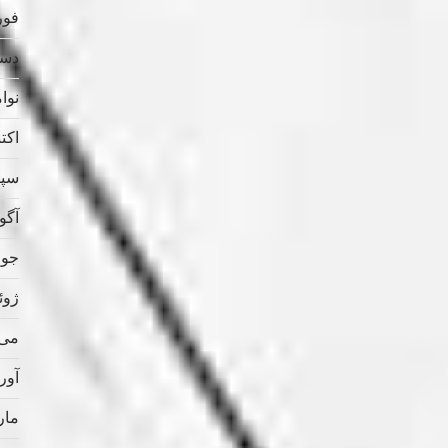
فوریه
دسامب
نوامب
اکتبر 
سپتام
آگوس
جولای
ژوئن 
می 021
آوریل
مارس