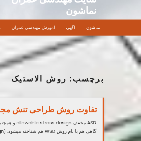
Ski
نماشون
t
conten
نماشون
اگهی
اموزش مهندسی عمران
د
برچسب:
روش الاستیک
تفاوت روش طراحی تنش مجاز ASD با مقاومت نهایی D
گاهی هم با نام روش WSD هم شناخته میشود. (working stress design)