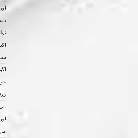
آوریل
دسامب
نوامب
اکتبر 
سپتام
آگوس
جولای
ژوئن 
می 022
آوریل
مارس