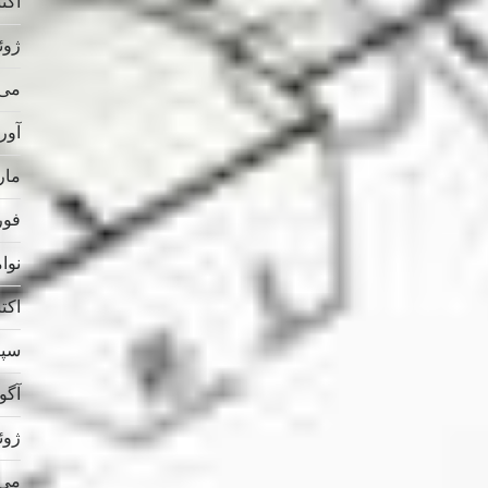
اکتبر 
ژوئن 
می 025
آوریل
مارس
فوریه
نوامب
اکتبر 
سپتام
آگوس
ژوئن 
می 024