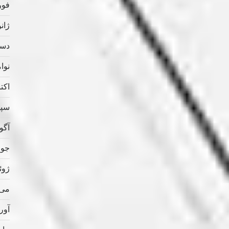
فوریه
ژانویه
دسامب
نوامب
اکتبر 
سپتام
آگوس
جولای
ژوئن 
می 020
آوریل