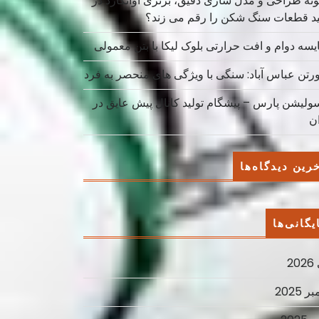
نه طراحی و مدل سازی دقیق، برتری آوانگارد در
ید قطعات سنگ شکن را رقم می زند؟
یسه دوام و افت حرارتی بلوک لیکا با بتن معمولی
ورتن عباس آباد: سنگی با ویژگی های منحصر به فرد
سولیشن پارس – پیشگام تولید کانال پیش عایق در
ان
رین دیدگاه‌ها
یگانی‌ها
2
ر 2025