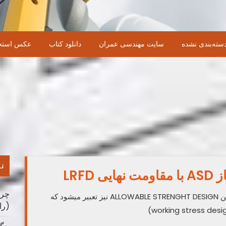
سته‌بندی نشده
سایت مهندسی عمران
دانلود کتاب
عکس استخ
نو
LRF
چرا
ASD مخفف allowable stress design و همچنین ALLOWABLE STRENGHT DESIGN نیز تعبیر میشود که
(را