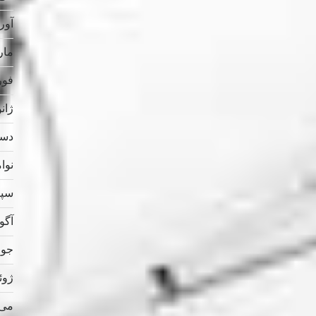
آوریل
مارس
فوریه
ژانویه
دسامب
نوامب
سپتام
آگوس
جولای
ژوئن 
می 023