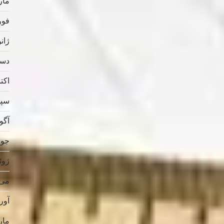
مارس
فوریه
ژانویه
دسامب
اکتبر 
سپتام
آگوس
جولای
ژوئن 
می 019
آوریل
مارس