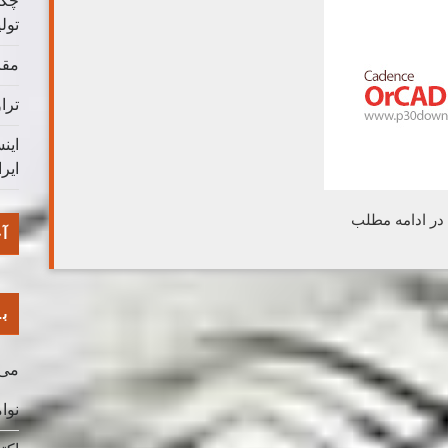
چگو
تول
مقا
ترا
این
ایر
 در ادامه مطلب
آخ
با
می 026
نوامب