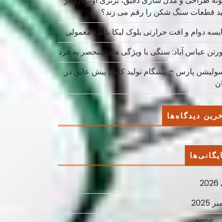
نه طراحی و مدل سازی دقیق، برتری آوانگارد در
ید قطعات سنگ شکن را رقم می زند؟
یسه دوام و افت حرارتی بلوک لیکا با بتن معمولی
ورتن عباس آباد: سنگی با ویژگی های منحصر به فرد
سولیشن پارس – پیشگام تولید کانال پیش عایق در
ان
رین دیدگاه‌ها
یگانی‌ها
2
ر 2025