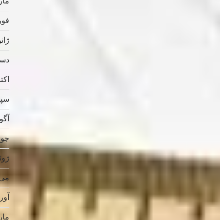
مارس
فوریه
ژانویه
دسامب
اکتبر 
سپتام
آگوس
جولای
ژوئن 
می 019
آوریل
مارس