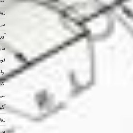
اکتبر 
ژوئن 
می 025
آوریل
مارس
فوریه
نوامب
اکتبر 
سپتام
آگوس
ژوئن 
می 024