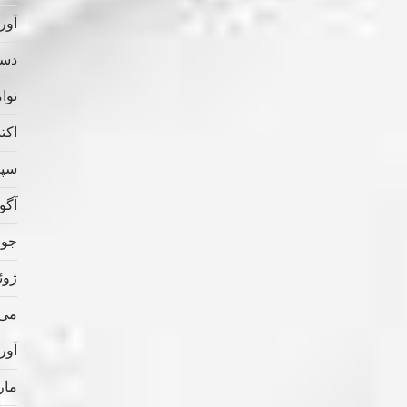
آوریل
دسامب
نوامب
اکتبر 
سپتام
آگوس
جولای
ژوئن 
می 022
آوریل
مارس