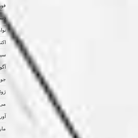
فوریه
دسامب
نوامب
اکتبر 
سپتام
آگوس
جولای
ژوئن 
می 021
آوریل
مارس