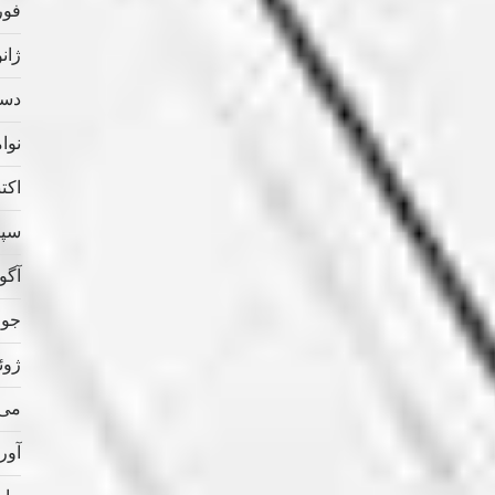
فوریه
ژانویه
دسامب
نوامب
اکتبر 
سپتام
آگوس
جولای
ژوئن 
می 020
آوریل