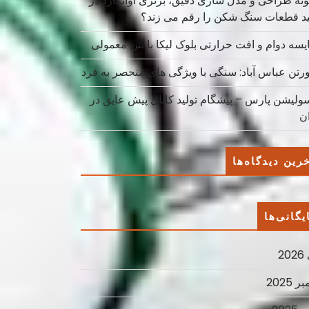
نه طراحی و مدل سازی دقیق، برتری آوانگارد در
ید قطعات سنگ شکن را رقم می زند؟
یسه دوام و افت حرارتی بلوک لیکا با بتن معمولی
ورتن عباس آباد: سنگی با ویژگی های منحصر به فرد
سولیشن پارس – پیشگام تولید کانال پیش عایق در
ان
رین دیدگاه‌ها
یگانی‌ها
2
ر 2025