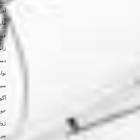
آوریل
مارس
فوریه
ژانویه
دسامب
نوامب
سپتام
آگوس
جولای
ژوئن 
می 023