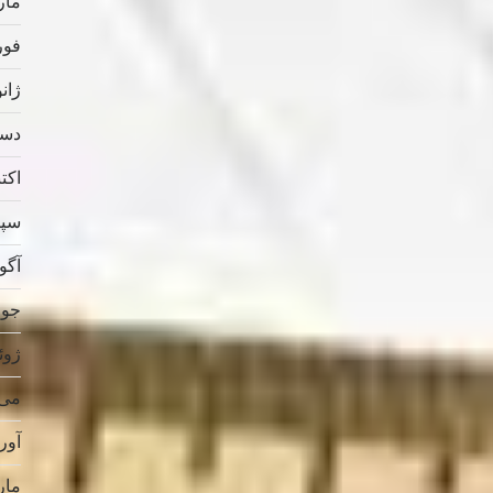
مارس
فوریه
ژانویه
دسامب
اکتبر 
سپتام
آگوس
جولای
ژوئن 
می 019
آوریل
مارس