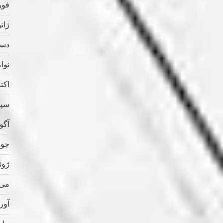
فوریه
ژانویه
دسامب
نوامب
اکتبر 
سپتام
آگوس
جولای
ژوئن 
می 020
آوریل