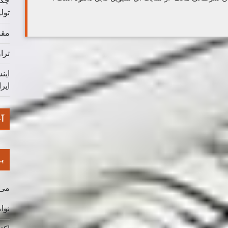
چگو
تول
مقا
ترا
این
ایر
آخ
با
می 026
نوامب