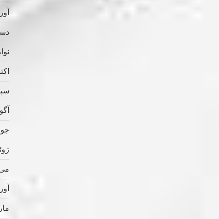
آوریل
دسامب
نوامب
اکتبر 
سپتام
آگوس
جولای
ژوئن 
می 022
آوریل
مارس