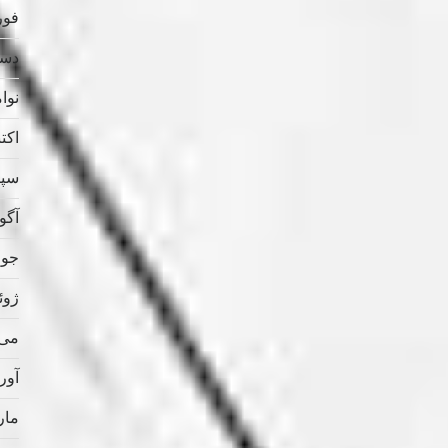
فوریه
دسامب
نوامب
اکتبر 
سپتام
آگوس
جولای
ژوئن 
می 021
آوریل
مارس