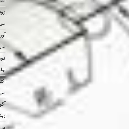
اکتبر 
ژوئن 
می 025
آوریل
مارس
فوریه
نوامب
اکتبر 
سپتام
آگوس
ژوئن 
می 024