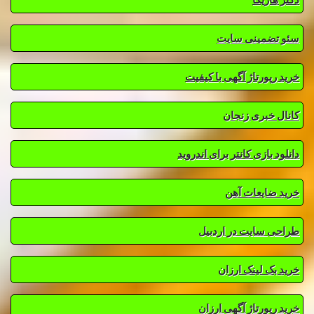
سئو تضمینی سایت
خرید رپورتاژ آگهی با کیفیت
کانال خبری زنجان
دانلود بازی کانتر برای اندروید
خرید ضایعات آهن
طراحی سایت در اردبیل
خرید بک لینک ارزان
خرید رپورتاژ آگهی ارزان