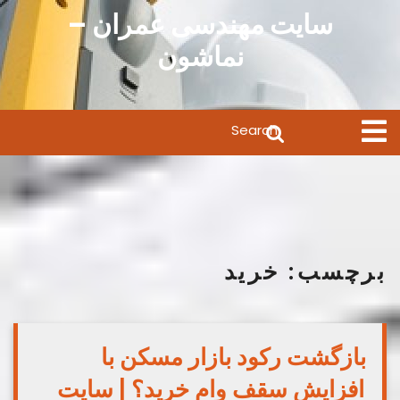
Ski
سایت مهندسی عمران –
t
نماشون
conten
Search
Open
Menu
for:
برچسب:
خرید
بازگشت رکود بازار مسکن با
افزایش سقف وام خرید؟ | سایت