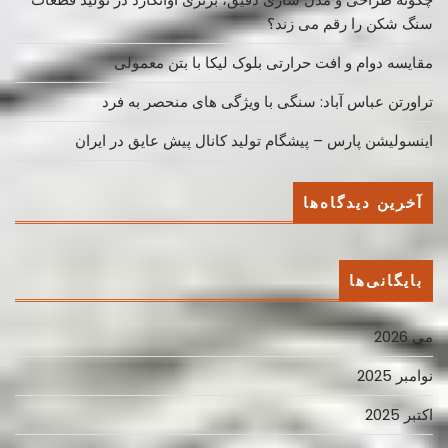
سنگ شکن را رقم می زند؟
مقایسه دوام و افت حرارتی بلوک لیکا با بتن معمولی
تراورتن عباس آباد: سنگی با ویژگی های منحصر به فرد
اینسولیشن پارس – پیشگام تولید کانال پیش عایق در ایران
آخرین دیدگاه‌ها
بایگانی‌ها
می 2026
نوامبر 2025
اکتبر 2025