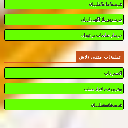
خرید بک لینک ارزان
خرید رپورتاژ آگهی ارزان
خریدار ضایعات در تهران
تبلیغات متنی تلاش
اکسیر یاب
بهترین نرم افزار مطب
خرید هاست ارزان