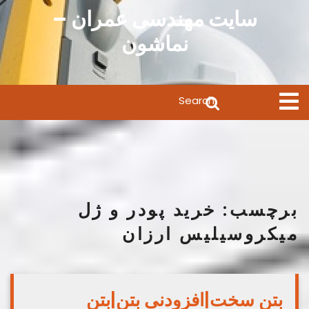
Ski
سایت مهندسی عمران –
t
نماشون
conten
Search
Open
Menu
for:
برچسب:
خرید پودر و ژل
میکروسیلیس ارزان
بتن سخت|افزودنی بتن|بتن