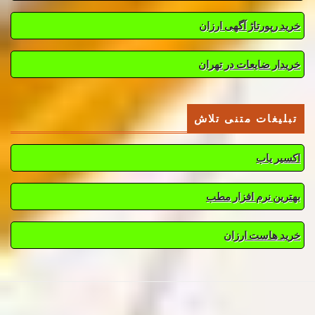
خرید رپورتاژ آگهی ارزان
خریدار ضایعات در تهران
تبلیغات متنی تلاش
اکسیر یاب
بهترین نرم افزار مطب
خرید هاست ارزان