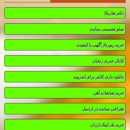
دکتر هاریکا
سئو تضمینی سایت
خرید رپورتاژ آگهی با کیفیت
کانال خبری زنجان
دانلود بازی کانتر برای اندروید
خرید ضایعات آهن
طراحی سایت در اردبیل
خرید بک لینک ارزان