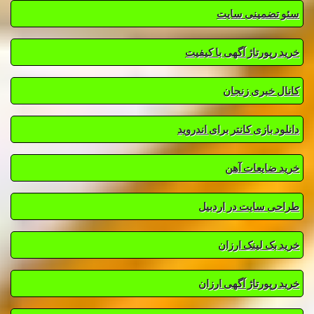
سئو تضمینی سایت
خرید رپورتاژ آگهی با کیفیت
کانال خبری زنجان
دانلود بازی کانتر برای اندروید
خرید ضایعات آهن
طراحی سایت در اردبیل
خرید بک لینک ارزان
خرید رپورتاژ آگهی ارزان