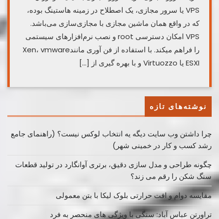
VPS یا سرور مجازی، یک اصطلاح در زمینه هاستینگ بوده،
که در واقع همان ماشین مجازی با مجازی‌سازی می‌باشد.
VPS امکان دسترسی root و نصب نرم‌افزارهای سیستمی
را فراهم میکند. با استفاده از فن آوری مانندXen، vmware
ESXI یا Virtuozzo و با بهره گیری از […]
نوشته‌های تازه
چرا داشتن وب سایت دیگه یه انتخاب لوکس نیست؟ (راهنمای جامع
رشد کسب ‌و کار در خمینی ‌شهر)
چگونه طراحی و مدل سازی دقیق، برتری آوانگارد در تولید قطعات
سنگ شکن را رقم می زند؟
مقایسه دوام و افت حرارتی بلوک لیکا با بتن معمولی
تراورتن عباس آباد: سنگی با ویژگی های منحصر به فرد