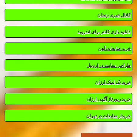
کانال خبری زنجان
دانلود بازی کانتر برای اندروید
خرید ضایعات آهن
طراحی سایت در اردبیل
خرید بک لینک ارزان
خرید رپورتاژ آگهی ارزان
خریدار ضایعات در تهران