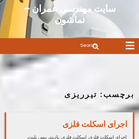
Ski
سایت مهندسی عمران –
t
نماشون
conten
Search
Open
Menu
for:
برچسب:
تیرریزی
اجرای اسکلت فلزی
اجرای اسکلت فلزی, اسکلت فلزی, بادبند, بیس پلیت,