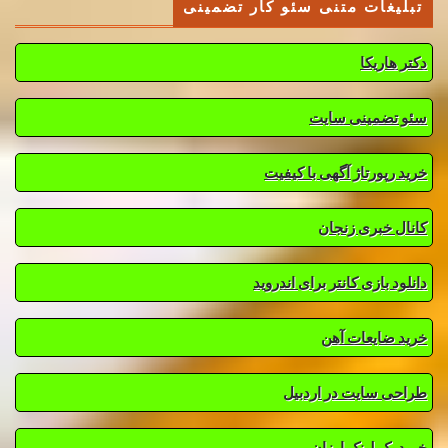
تبلیغات متنی سئو کار تضمینی
دکتر هاریکا
سئو تضمینی سایت
خرید رپورتاژ آگهی با کیفیت
کانال خبری زنجان
دانلود بازی کانتر برای اندروید
خرید ضایعات آهن
طراحی سایت در اردبیل
خرید بک لینک ارزان