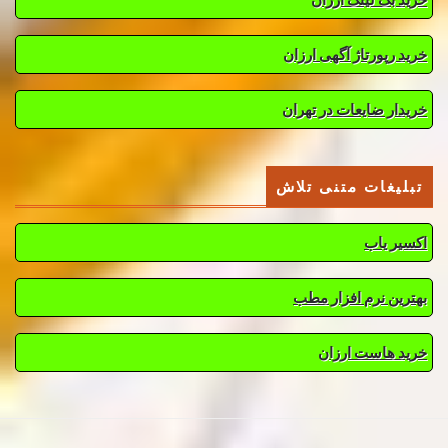
خرید رپورتاژ آگهی ارزان
خریدار ضایعات در تهران
تبلیغات متنی تلاش
اکسیر یاب
بهترین نرم افزار مطب
خرید هاست ارزان