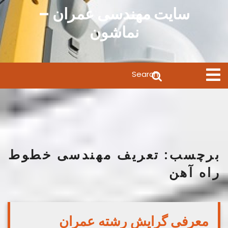
Ski
سایت مهندسی عمران –
t
نماشون
conten
Search
Open
Menu
for:
برچسب:
تعریف مهندسی خطوط
راه آهن
معرفی گرایش رشته عمران