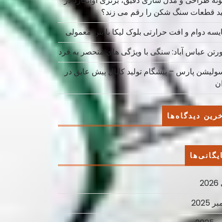
نه طراحی و مدل سازی دقیق، برتری آوانگارد در
ید قطعات سنگ شکن را رقم می زند؟
یسه دوام و افت حرارتی بلوک لیکا با بتن معمولی
ورتن عباس آباد: سنگی با ویژگی های منحصر به فرد
سولیشن پارس – پیشگام تولید کانال پیش عایق در
ان
رین دیدگاه‌ها
یگانی‌ها
2
ر 2025