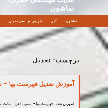
Ski
نماشون
t
conten
نماشون
اگهی
اموزش مهندسی عمران
د
برچسب:
تعدیل
آموزش تعدیل فهرست بها – س
آموزش تعدیل فهرست بها – سیویل اجرا | سایت