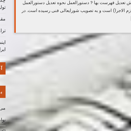
چگو
 تعدیل فهرست بها ? دستورالعمل نحوه تعدیل دستورالعمل
تول
(لازم الاجرا) است و به تصویب شورایعالی فنی رسیده است. در
مقا
ترا
این
ایر
آخ
با
می 026
نوامب