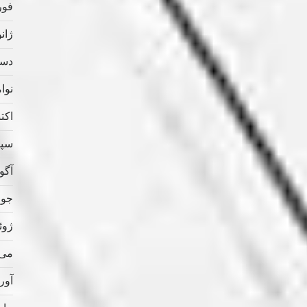
فوریه
ژانویه
دسامب
نوامب
اکتبر 
سپتام
آگوس
جولای
ژوئن 
می 020
آوریل