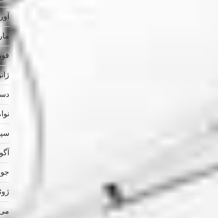
آوریل
مارس
فوریه
ژانویه
دسامب
نوامب
سپتام
آگوس
جولای
ژوئن 
می 023