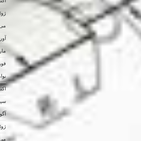
اکتبر 
ژوئن 
می 025
آوریل
مارس
فوریه
نوامب
اکتبر 
سپتام
آگوس
ژوئن 
می 024