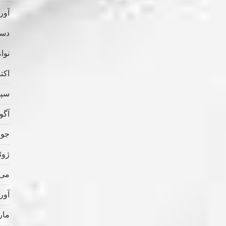
آوریل
دسامب
نوامب
اکتبر 
سپتام
آگوس
جولای
ژوئن 
می 022
آوریل
مارس