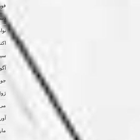
فوریه
دسامب
نوامب
اکتبر 
سپتام
آگوس
جولای
ژوئن 
می 021
آوریل
مارس