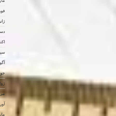
مارس
فوریه
ژانویه
دسامب
اکتبر 
سپتام
آگوس
جولای
ژوئن 
می 019
آوریل
مارس