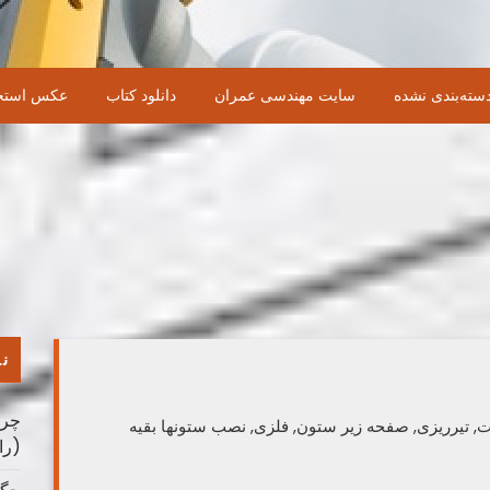
سته‌بندی نشده
سایت مهندسی عمران
دانلود کتاب
عکس استخ
نو
چرا
ت, تیرریزی, صفحه زیر ستون, فلزی, نصب ستونها بقیه
(را