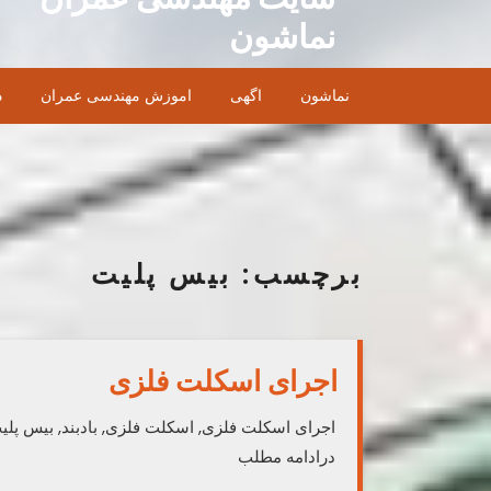
Ski
نماشون
t
conten
نماشون
اگهی
اموزش مهندسی عمران
د
برچسب:
بیس پلیت
اجرای اسکلت فلزی
اجرای اسکلت فلزی, اسکلت فلزی, بادبند, بیس پلی
درادامه مطلب