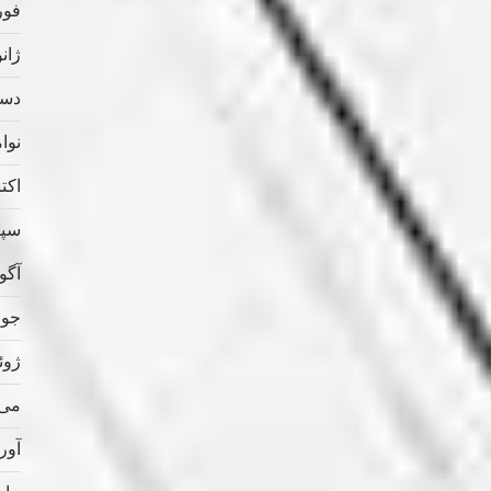
فوریه
ژانویه
دسامب
نوامب
اکتبر 
سپتام
آگوس
جولای
ژوئن 
می 020
آوریل