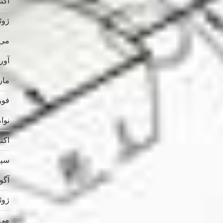
اکتبر 
ژوئن 
می 025
آوریل
مارس
فوریه
نوامب
اکتبر 
سپتام
آگوس
ژوئن 
می 024