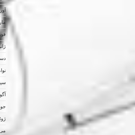
آوریل
مارس
فوریه
ژانویه
دسامب
نوامب
سپتام
آگوس
جولای
ژوئن 
می 023