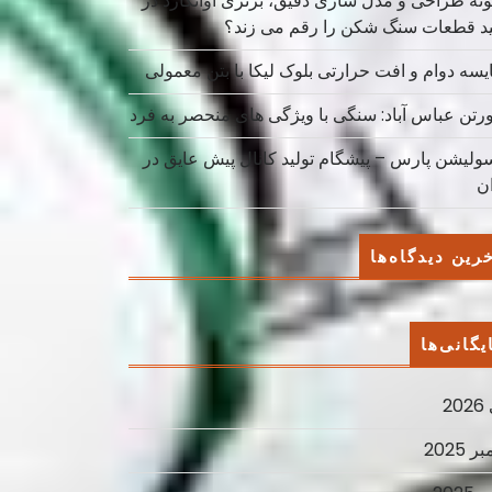
نه طراحی و مدل سازی دقیق، برتری آوانگارد در
ید قطعات سنگ شکن را رقم می زند؟
یسه دوام و افت حرارتی بلوک لیکا با بتن معمولی
ورتن عباس آباد: سنگی با ویژگی های منحصر به فرد
سولیشن پارس – پیشگام تولید کانال پیش عایق در
ان
رین دیدگاه‌ها
یگانی‌ها
2
ر 2025