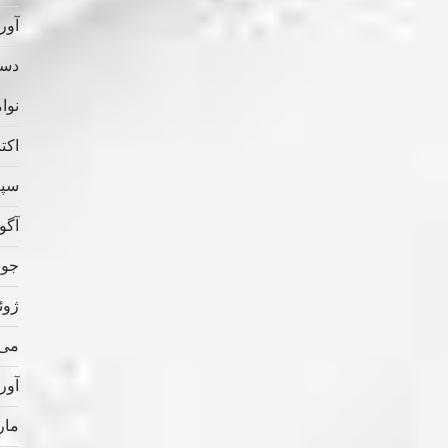
آوریل
دسامب
نوامب
اکتبر 
سپتام
آگوس
جولای
ژوئن 
می 022
آوریل
مارس