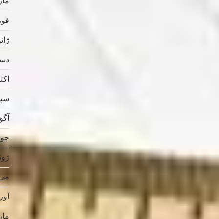
مارس
فوریه
ژانویه
دسامب
اکتبر 
سپتام
آگوس
جولای
ژوئن 
می 019
آوریل
مارس