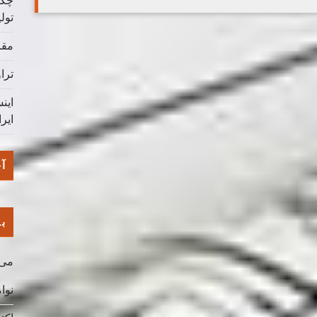
چگو
تول
مقا
ترا
این
ایر
آخ
با
می 026
نوامب