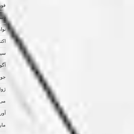
فوریه
دسامب
نوامب
اکتبر 
سپتام
آگوس
جولای
ژوئن 
می 021
آوریل
مارس