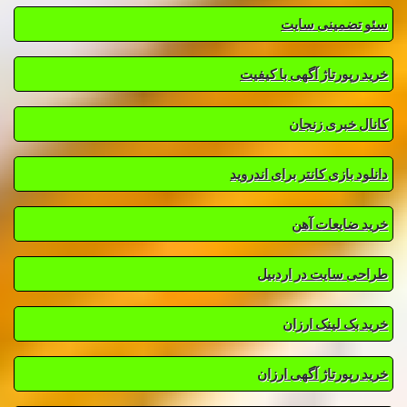
سئو تضمینی سایت
خرید رپورتاژ آگهی با کیفیت
کانال خبری زنجان
دانلود بازی کانتر برای اندروید
خرید ضایعات آهن
طراحی سایت در اردبیل
خرید بک لینک ارزان
خرید رپورتاژ آگهی ارزان