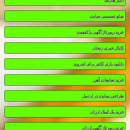
دکتر هاریکا
سئو تضمینی سایت
خرید رپورتاژ آگهی با کیفیت
کانال خبری زنجان
دانلود بازی کانتر برای اندروید
خرید ضایعات آهن
طراحی سایت در اردبیل
خرید بک لینک ارزان
خرید رپورتاژ آگهی ارزان