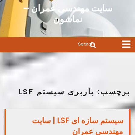
Ski
سایت مهندسی عمران –
t
نماشون
conten
Search
Open
Menu
for:
برچسب:
باربری سیستم LSF
سیستم سازه ای LSF | سایت
مهندسی عمران