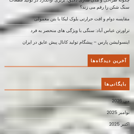
سنگ شکن را رقم می زند؟
مقایسه دوام و افت حرارتی بلوک لیکا با بتن معمولی
تراورتن عباس آباد: سنگی با ویژگی های منحصر به فرد
اینسولیشن پارس – پیشگام تولید کانال پیش عایق در ایران
آخرین دیدگاه‌ها
بایگانی‌ها
می 2026
نوامبر 2025
اکتبر 2025