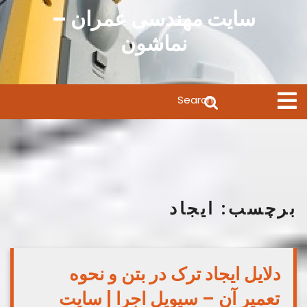
Ski
سایت مهندسی عمران –
t
نماشون
conten
Search
Open
Menu
for:
برچسب:
ایجاد
دلایل ایجاد ترک در بتن و نحوه
تعمیر آن – سیویل اجرا | سایت