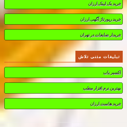
خرید بک لینک ارزان
خرید رپورتاژ آگهی ارزان
خریدار ضایعات در تهران
تبلیغات متنی تلاش
اکسیر یاب
بهترین نرم افزار مطب
خرید هاست ارزان