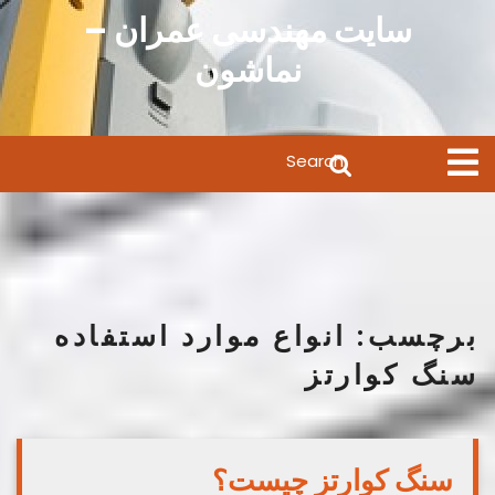
Ski
سایت مهندسی عمران –
t
نماشون
conten
Search
Open
Menu
for:
برچسب:
انواع موارد استفاده
سنگ کوارتز
سنگ کوارتز چیست؟