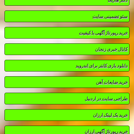
سئو تضمینی سایت
خرید رپورتاژ آگهی با کیفیت
کانال خبری زنجان
دانلود بازی کانتر برای اندروید
خرید ضایعات آهن
طراحی سایت در اردبیل
خرید بک لینک ارزان
خرید رپورتاژ آگهی ارزان