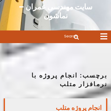
Ski
سایت مهندسی عمران –
t
نماشون
conten
Search
Open
Menu
for:
برچسب:
انجام پروژه با
نرمافزار متلب
انجام پروژه متلب