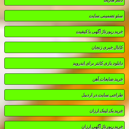
سئو تضمینی سایت
خرید رپورتاژ آگهی با کیفیت
کانال خبری زنجان
دانلود بازی کانتر برای اندروید
خرید ضایعات آهن
طراحی سایت در اردبیل
خرید بک لینک ارزان
خرید رپورتاژ آگهی ارزان