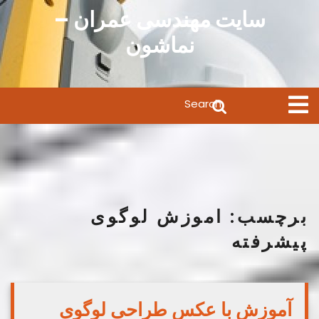
Ski
سایت مهندسی عمران –
t
نماشون
conten
Search
Open
Menu
for:
برچسب:
اموزش لوگوی
پیشرفته
آموزش با عکس طراحی لوگوی