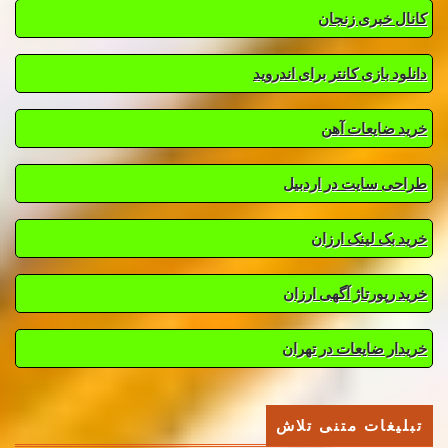
کانال خبری زنجان
دانلود بازی کانتر برای اندروید
خرید ضایعات آهن
طراحی سایت در اردبیل
خرید بک لینک ارزان
خرید رپورتاژ آگهی ارزان
خریدار ضایعات در تهران
تبلیغات متنی تلاش