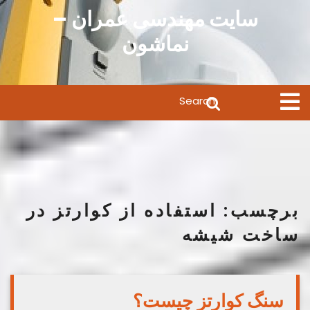
Ski
سایت مهندسی عمران –
t
نماشون
conten
Search
Open
Menu
for:
برچسب:
استفاده از کوارتز در
ساخت شیشه
سنگ کوارتز چیست؟