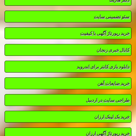
سئو تضمینی سایت
خرید رپورتاژ آگهی با کیفیت
کانال خبری زنجان
دانلود بازی کانتر برای اندروید
خرید ضایعات آهن
طراحی سایت در اردبیل
خرید بک لینک ارزان
خرید رپورتاژ آگهی ارزان