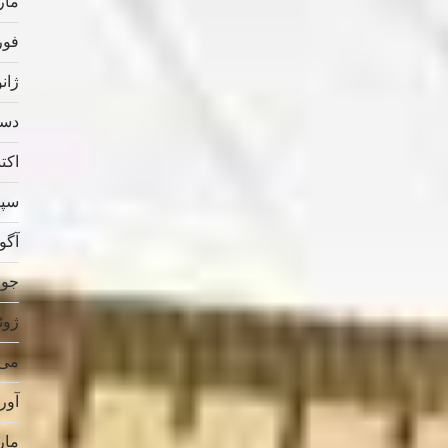
مارس
فوریه
ژانویه
دسامب
اکتبر 
سپتام
آگوس
جولای
ژوئن 
می 019
آوریل
مارس