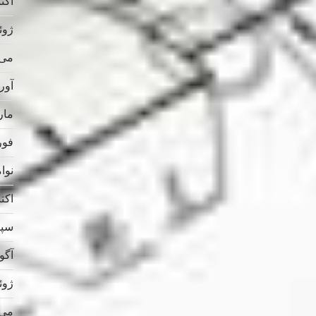
اکتبر 
ژوئن 
می 025
آوریل
مارس
فوریه
نوامب
اکتبر 
سپتام
آگوس
ژوئن 
می 024