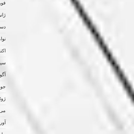
فوریه
ژانویه
دسامب
نوامب
اکتبر 
سپتام
آگوس
جولای
ژوئن 
می 020
آوریل