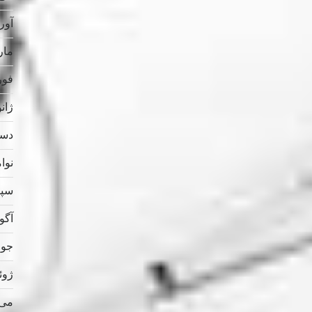
آوریل
مارس
فوریه
ژانویه
دسامب
نوامب
سپتام
آگوس
جولای
ژوئن 
می 023