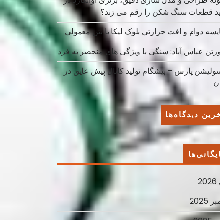
نه طراحی و مدل سازی دقیق، برتری آوانگارد در
ید قطعات سنگ شکن را رقم می زند؟
یسه دوام و افت حرارتی بلوک لیکا با بتن معمولی
ورتن عباس آباد: سنگی با ویژگی های منحصر به فرد
سولیشن پارس – پیشگام تولید کانال پیش عایق در
ان
رین دیدگاه‌ها
یگانی‌ها
2
ر 2025