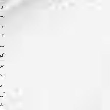
آوریل
دسامب
نوامب
اکتبر 
سپتام
آگوس
جولای
ژوئن 
می 022
آوریل
مارس