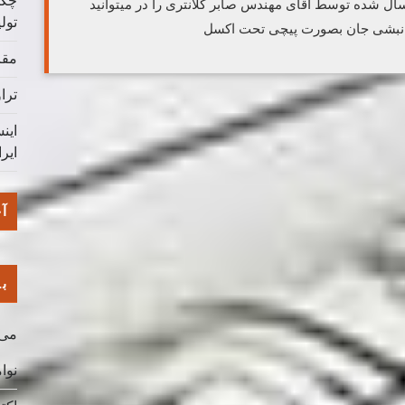
چگو
 شده توسط آقای مهندس صابر کلانتری را در میتوانید
تول
با نبشی جان بصورت پیچی تحت اکسل
مقا
ترا
این
ایر
آخ
با
می 026
نوامب