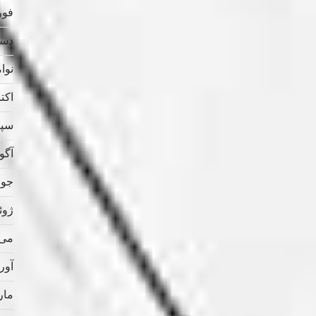
فوریه
دسامب
نوامب
اکتبر 
سپتام
آگوس
جولای
ژوئن 
می 021
آوریل
مارس