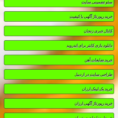
سئو تضمینی سایت
خرید رپورتاژ آگهی با کیفیت
کانال خبری زنجان
دانلود بازی کانتر برای اندروید
خرید ضایعات آهن
طراحی سایت در اردبیل
خرید بک لینک ارزان
خرید رپورتاژ آگهی ارزان
خریدار ضایعات در تهران