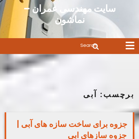
Ski
سایت مهندسی عمران –
t
نماشون
conten
Search
Open
Menu
for:
برچسب:
آبی
جزوه برای ساخت سازه های آبی |
جزوه سازهای ابی