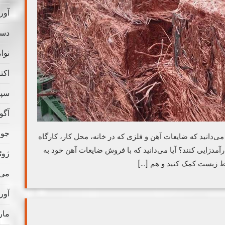
آوریل
دسامب
نوامب
اکتبر 
سپتام
آگوس
جولای
می‌دانید که ضایعات آهن و فلزی که در خانه، محل کار، کارگاه
آمدزایی کنند؟ آیا می‌دانید که با فروش ضایعات آهن خود به
ژوئن 
یط زیست کمک کنید و هم […]
می 022
آوریل
مارس