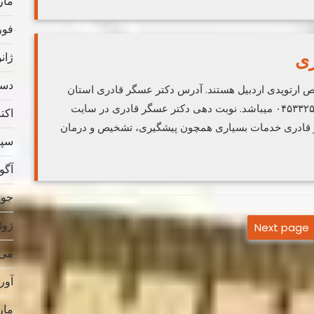
مارس
فوریه
ری
ژانویه
دسامب
ارتوپدی اردبیل هستند. آدرس دکتر عسگر قادری استان
اردبیل، شهر اردبیل، سرچشمه و تلفن تماس ۰۴۵۳۳۲۵۱۸۷۷ میباشد. نوبت دهی دکتر عسگر قادری در سایت
اکتبر 
قادری خدمات بسیاری همچون پیشگیری، تشخیص و درمان
سپتام
آگوس
جولای
ژوئن 
Next page
می 019
آوریل
مارس