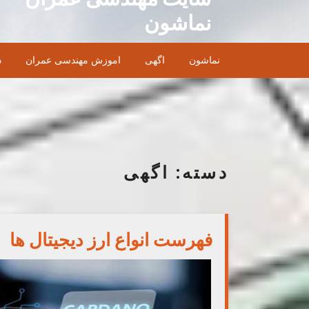
Ski
نماشون
t
conten
نماشون
اگهی
اموزش مهندسی عمران
د
دسته:
اگهی
فهرست انواع ارز دیجیتال ها