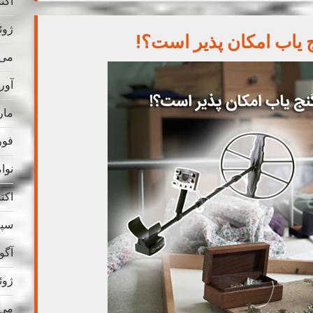
اکتبر 
ژوئن 
ج یاب امکان پذیر است؟!
می 025
آوریل
مارس
فوریه
نوامب
اکتبر 
سپتام
آگوس
ژوئن 
می 024