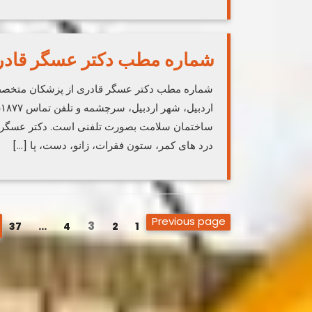
شماره مطب دکتر عسگر قاد
شماره مطب دکتر عسگر قادری از پزشکان متخصص 
ساختمان سلامت بصورت تلفنی است. دکتر عسگر 
درد های کمر، ستون فقرات، زانو، دست، پا […]
صفحه‌بندی
Previous page
Page
Page
Page
3
Page
Page
37
…
4
2
1
نوشته‌ها