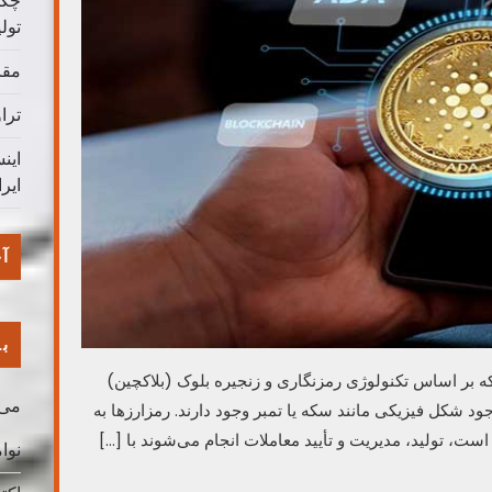
چگو
تول
مقا
ترا
این
ایر
آخ
با
که بر اساس تکنولوژی رمزنگاری و زنجیره بلوک (بلاکچین)
می 026
ود شکل فیزیکی مانند سکه یا تمبر وجود دارند. رمزارزها به
ت، تولید، مدیریت و تأیید معاملات انجام می‌شوند با […]
نوامب