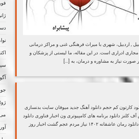
فوریه
ژانویه
دسامب
نوامب
بیل , اردبیل، شهری با میراث فرهنگی غنی و مراکز درمانی
اکتبر 
جاری ادراری است. در این مقاله، ما لیستی از پزشکان و
در صورت نیاز به مشاوره و درمان، به […]
سپتام
آگوس
جولای
ژوئن 
ود کارتون کم حجم دانلود آهنگ جدید میوفان سایت بدنسازی
می 020
آف کلنز دانلود برنامه های کامپیوتری ون اخبار فناوری دانلود
نوحه دانلود برنامه گوشی سوالات شرعی و احکام دانلود رمان عاشقانه ۱۴۰۲ نیاز مردم عجم گشت اخبار روز
آوریل