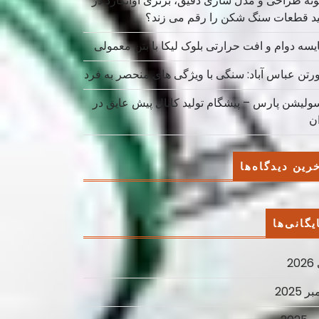
نه طراحی و مدل سازی دقیق، برتری آوانگارد در
ید قطعات سنگ شکن را رقم می زند؟
یسه دوام و افت حرارتی بلوک لیکا با بتن معمولی
ورتن عباس آباد: سنگی با ویژگی های منحصر به فرد
سولیشن پارس – پیشگام تولید کانال پیش عایق در
ان
رین دیدگاه‌ها
یگانی‌ها
2
ر 2025