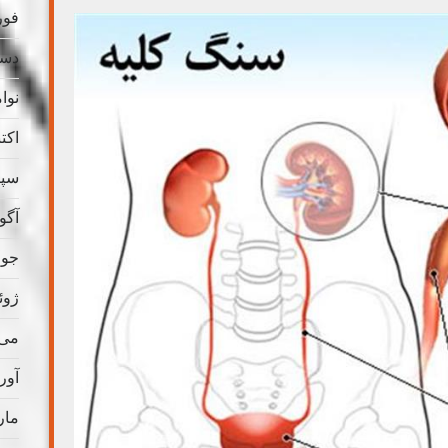
فوریه
دسامب
نوامب
اکتبر 
سپتام
آگوس
جولای
ژوئن 
می 021
آوریل
مارس