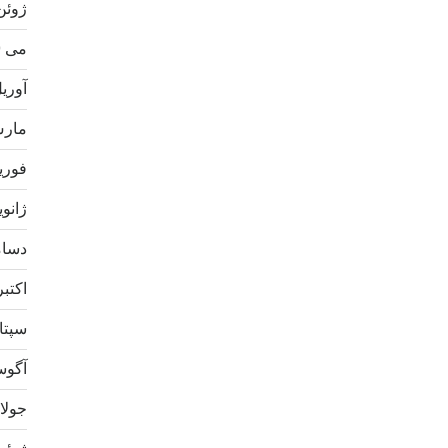
ژوئن 20
می 2020
آوریل 0
مارس 0
فوریه 0
ژانویه 0
دسامبر
اکتبر 19
سپتامب
آگوست 
جولای 9