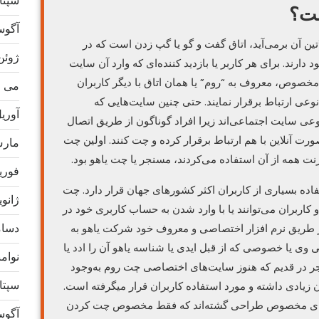
سپتامب
ت؟
آگوست 
ین آن برمی‌آید، اتاق گفت و گو یا گپ زدن است که در
ژوئن 24
ارند. برای هر کاربر یا بازدید کننده‌ای که وارد آن سایت
مخصوص، معروف به “روم” یا همان اتاق با دیگر کاربران
می 2024
نوعی ارتباط برقرار نمایند. حتی چنین سایت‌هایی که
آوریل 4
ی سایت اجتماعی‌اند زیرا افراد گوناگون از طریق اتصال
ورت آنلاین با هم ارتباط برقرار کرده و چت کنند. اولین چت
مارس 4
نترنت همه از آن استفاده می‌کردند، مسنجر یا چت یاهو بود.
فوریه 4
اده بسیاری از کاربران اکثر کشور‌های جهان قرار دارد. چت
ژانویه 4
اربران می‌توانند یا با وارد شدن به حساب کاربری خود در
دسامبر
 از طریق نرم افزار اختصاصی و معروف خود شرکت یاهو به
پی وی یا خصوصی که از قبل ایدی یا شناسه یاهو آن را ادد یا
نوامبر 
جر در قدیم که هنوز سایت‌های اختصاصی چت روم به‌وجود
سپتامب
 زیادی داشته و مورد استفاده کاربران قرار میگرفته است.
۱۳ در اینترنت سایت‌های مخصوص طراحی گشته‌اند که فقط مخصوص چت کردن
آگوست 