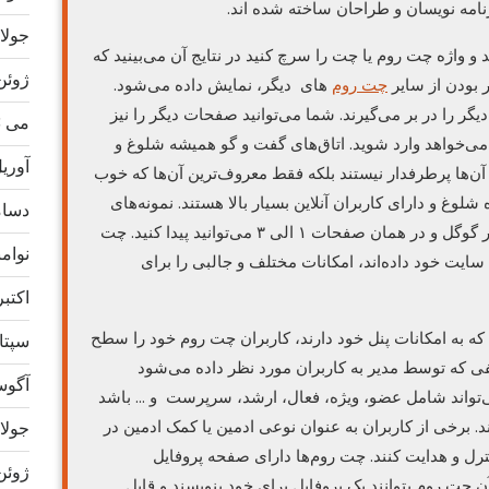
امه نویسان و طراحان ساخته شده اند.
جولای 3
و واژه چت روم یا چت را سرچ کنید در نتایج آن می‌بینید که
ژوئن 23
 بودن از سایر
چت روم
های دیگر، نمایش داده می‌شود.
گر را در بر می‌گیرند. شما می‌توانید صفحات دیگر را نیز
می 2023
می‌خواهد وارد شوید. اتاق‌های گفت و گو همیشه شلوغ و
آوریل 3
ی آن‌ها پرطرفدار نیستند بلکه فقط معروف‌ترین آن‌ها که خوب
 شلوغ و دارای کاربران آنلاین بسیار بالا هستند. نمونه‌های
دسامبر
چنین چت روم‌هایی را فقط با سرچ واژه چت در گوگل و در همان صفحات ۱ الی ۳ می‌توانید پیدا کنید. چت
نوامبر 
 سایت خود داده‌اند، امکانات مختلف و جالبی را برای
اکتبر 22
که به امکانات پنل خود دارند، کاربران چت روم خود را سطح
سپتامب
لفی که توسط مدیر به کاربران مورد نظر داده می‌شود
آگوست 
تواند شامل عضو، ویژه، فعال، ارشد، سرپرست و … باشد
د. برخی از کاربران به عنوان نوعی ادمین یا کمک ادمین در
جولای 2
ترل و هدایت کنند. چت روم‌ها دارای صفحه پروفایل
ژوئن 22
آن چت روم بتوانند یک پروفایل برای خود بنویسند و قابل