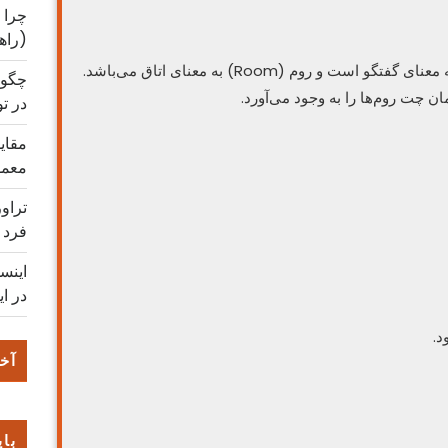
چرا 
(راه
چت Chat)) همان گونه که در لغت می‌دانید به معنای گفتگو است و روم (Room) به معنای اتاق می‌باشد.
چگون
ن چت روم‌ها ‌را به وجود می‌آورد.
در ت
مقایس
معمو
تراو
فرد
اینس
در ای
د.
آخر
بای