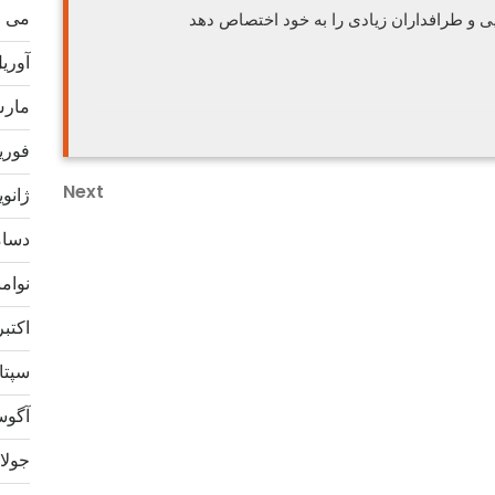
می 2021
یی و طرافداران زیادی را به خود اختصاص دهد
آوریل 1
مارس 1
فوریه 1
Next
Next
ژانویه 1
Post
دسامبر
نوامبر 
اکتبر 20
سپتامب
آگوست 
جولای 0