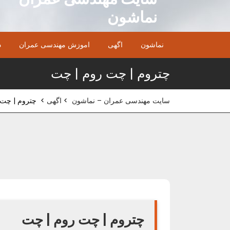
Ski
نماشون
t
conten
نماشون
اگهی
اموزش مهندسی عمران
د
چتروم | چت روم | چت
سایت مهندسی عمران – نماشون
>
اگهی
>
چتروم | چت 
چتروم | چت روم | چت