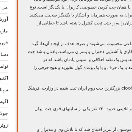
می 2022
شناس باشند. چت در چت روم‌ها به صورت PV یا همان چت کردن خصوصی کاربران با یکدیگر است. نوع
ران به صورت همزمان و آشکار با یکدیگر صحبت می‌کنند.
آوریل 2
ن را به راحتی تحت کنترل داشته باشد تا خطایی از
مارس 2
فوریه 2
اعی محسوب می‌شوند و صرفا هدف از ایجاد آن‌ها، گرد
اری یا آشنایی دختران و پسران می‌باشد. یادتان باشد چت‌
دسامبر
. پس یک نکته اخلاقی و امنیتی یادتان باشد که در
نوامبر 
با یک حرف و یا یک وعده گول نخورید و هیچ حرفی را
اکتبر 21
cloobchat.net بزرگترین چت روم ایران ثبت شده در وزارت فرهنگ
سپتامب
آگوست 
این چتروم با بازدیدی حدود ٢٣ هزار نفر در روز و انلاینی حدود ٢٣٠ نفر یکی از سایتهای قوی چت ایران
جولای 1
ژوئن 21
 سال ١٣٩۶ توسط علی موسوی از تبریز افتتاح شد که با تلاش وی و مدیران و