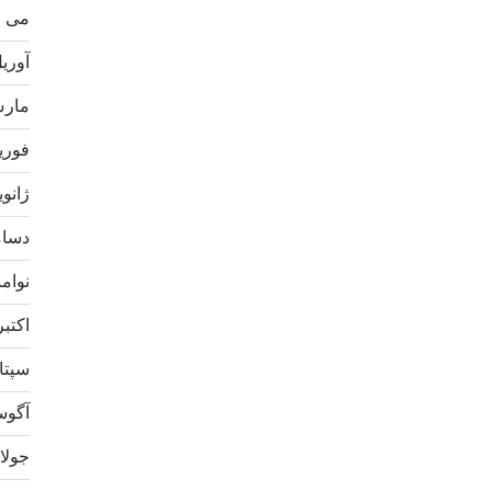
می 2021
آوریل 1
مارس 1
فوریه 1
ژانویه 1
دسامبر
نوامبر 
اکتبر 20
سپتامب
آگوست 
جولای 0