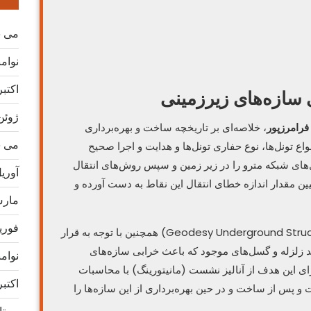
می 2026
نوامبر 
اکتبر 25
ی سازه‌های زیرزمینی
ژوئن 25
فرامرزپور
، خلاصه‌ای بر تاریخچه ساخت و بهره‌برداری
می 2025
اع تونل‌ها، نوع حفاری تونل‌ها و هدایت و اجرا صحیح
‌های شبکه مترو را در زیر‌ زمین و سپس روش‌های انتقال
آوریل 5
ن مقدار اندازه خطای انتقال این نقاط به دست آورده و
مارس 5
فوریه 5
در کتاب ژئودوزی سازه‌های زیرزمینی (Geodesy Underground Structures) همچنین با توجه به قرار
د زلزله و گسل‌های موجود که باعث خرابی سازه‌های
نوامبر 
رای این هدف از آنالیز نشست (مانیتورینگ) با محاسبات
اکتبر 24
 پس از ساخت و در حین بهره‌برداری از این سازه‌ها را