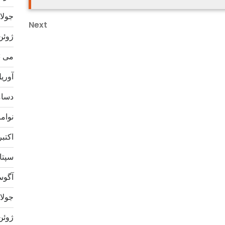
جولای 3
Next
Next
ژوئن 23
Post
می 2023
آوریل 3
دسامبر
نوامبر 
اکتبر 22
سپتامب
آگوست 
جولای 2
ژوئن 22