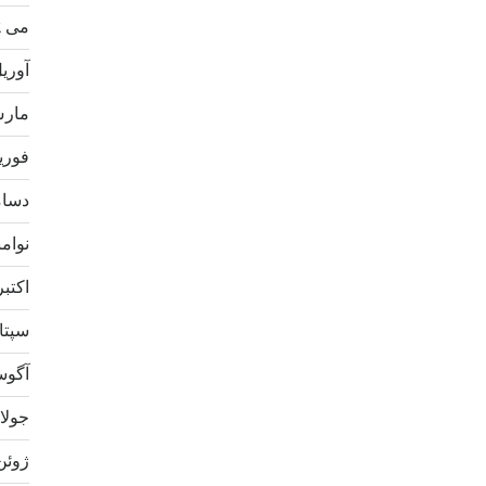
می 2022
آوریل 2
مارس 2
فوریه 2
دسامبر
نوامبر 
اکتبر 21
سپتامب
آگوست 
جولای 1
ژوئن 21