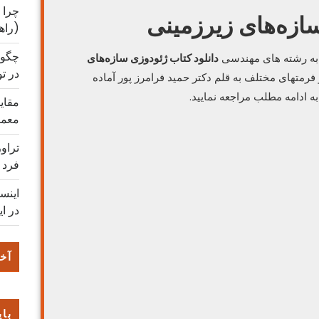
چرا 
سازه‌های زیرزمینی
(راه
چگون
 به رشته های مهندسی
دانلود کتاب ژئودوزی سازه‌های
در ت
فرمتهای مختلف به قلم دکتر حمید فرامرز پور آماده
به ادامه مطلب مراجعه نمایید.
مقایس
معمو
تراو
فرد
اینس
در ای
آخر
بای