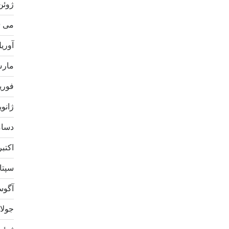
ژوئن 20
می 2020
آوریل 0
مارس 0
فوریه 0
ژانویه 0
دسامبر
اکتبر 19
سپتامب
آگوست 
جولای 9