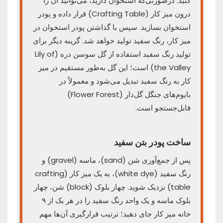
کنید. درصورتی‌که استخوان دارید، می‌توانید آن را
درون میز کار (Crafting Table) قرار داده و پودر
استخوان بسازید. سپس با گذاشتن پودر استخوان در
میز کار، رنگ سفید تولید خواهد شد. گزینه دیگر برای
تولید رنگ سفید استفاده از گل سوسن دره (Lily of
the Valley) است؛ این گل به‌طور مستقیم در میز
کار به رنگ سفید تبدیل می‌شود و معمولاً در
بایوم‌های جنگل گل‌دار (Flower Forest)
قابل‌جستجو است.
ساخت پودر بتن سفید
پس از جمع‌آوری شن (sand)، ماسه (gravel) و
رنگ سفید (white dye)، به یک میز کار (crafting
table) نزدیک شوید. چهار بلوک (block) شن، چهار
بلوک ماسه و یک واحد رنگ سفید را در هر یک از ۹
خانه میز کار جای دهید؛ ترتیب قرارگیری آن‌ها مهم